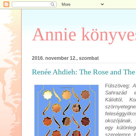
Annie könyve
2016. november 12., szombat
Renée Ahdieh: The Rose and The
Fülszöveg:
A
Sahrazád el
Kálidtól, Ko
szörnyetegne
feleséggyilk
okozójának, 
egy különleg
szerelemre 