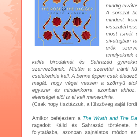
mindig elvála
A sorozat b
mindent koc
visszatérhe
most ismét e
sivatagban t
erők szerv
amelyeknek a
kalifa birodalmát és Sahrazád gyerekk
szerveződnek. Miután a szerettei iránti h
cselekednie kell. A benne éppen csak éledező
magát, hogy véget vessen a szörnyű áto
egyszer és mindenkorra, azonban ahhoz, 
ellenségei elől is el kell menekülnie.
(Csak hogy tisztázzuk, a fülszöveg saját fordí
Amikor befejeztem a
The Wrath and The D
ragadott Kálid és Sahrazád története,
folytatásba, azonban sajnálatos módon e