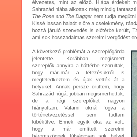
élvezetes, mint az előző. Hiába érdekelt m
Sahrazád hiába alkottak még mindig fantaszti
The Rose and The Dagger
nem tudja megütni a
Kissé lassan haladt előre a cselekmény, ráa
hozzá járuló szenvedés is előtérbe került, T
ami sok hosszadalmas szerelmi vergődést e
A következő problémát a szereplőgárda
jelentette. Korábban megismert
szereplők annyira a háttérbe szorultak,
hogy már-már a létezésükről is
megfeledkeztem és újak vették át a
helyüket. Annak persze örültem, hogy
Sahrazád húgát jobban megismerhettük,
de a régi szereplőket nagyon
hiányoltam. Valami oknál fogva a
történetvezetéssel sem tudtam
kibékülve. Ennek egyik oka az volt,
hogy a már említett szerelmi
háromszögnek túlságosan sok helyet