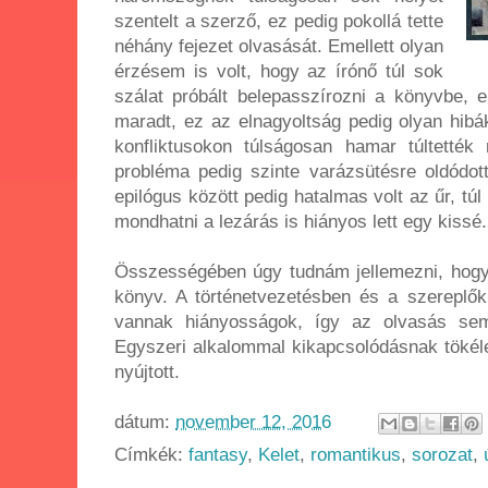
szentelt a szerző, ez pedig pokollá tette
néhány fejezet olvasását. Emellett olyan
érzésem is volt, hogy az írónő túl sok
szálat próbált belepasszírozni a könyvbe, e
maradt, ez az elnagyoltság pedig olyan hib
konfliktusokon túlságosan hamar túltetté
probléma pedig szinte varázsütésre oldódot
epilógus között pedig hatalmas volt az űr, túl
mondhatni a lezárás is hiányos lett egy kissé
Összességében úgy tudnám jellemezni, hogy
könyv. A történetvezetésben és a szereplők
vannak hiányosságok, így az olvasás sem
Egyszeri alkalommal kikapcsolódásnak tökél
nyújtott.
dátum:
november 12, 2016
Címkék:
fantasy
,
Kelet
,
romantikus
,
sorozat
,